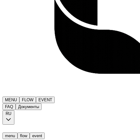
MENU
FLOW
EVENT
FAQ
Документы
RU
menu
flow
event